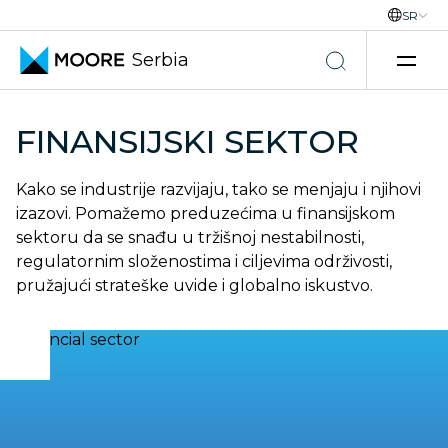
SR
Serbia
Skip to content
FINANSIJSKI SEKTOR
Kako se industrije razvijaju, tako se menjaju i njihovi
izazovi. Pomažemo preduzećima u finansijskom
sektoru da se snađu u tržišnoj nestabilnosti,
regulatornim složenostima i ciljevima održivosti,
pružajući strateške uvide i globalno iskustvo.