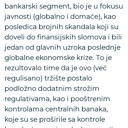
bankarski segment, bio je u fokusu
javnosti (globalno i domaće), kao
posledica brojnih skandala koji su
doveli do finansijskih slomova i bili
jedan od glavnih uzroka poslednje
globalne ekonomske krize. To je
rezultovalo time da je ovo (već
regulisano) tržište postalo
podložno dodatnim strožim
regulativama, kao i pooštrenim
kontrolama centralnih banaka,
koje su se proširile sa kontrole