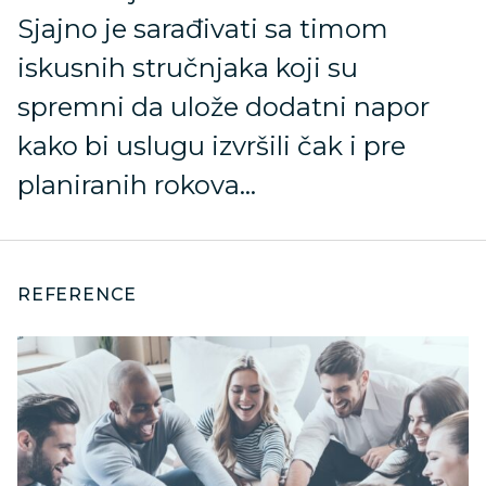
Sjajno je sarađivati sa timom
iskusnih stručnjaka koji su
spremni da ulože dodatni napor
kako bi uslugu izvršili čak i pre
planiranih rokova…
REFERENCE