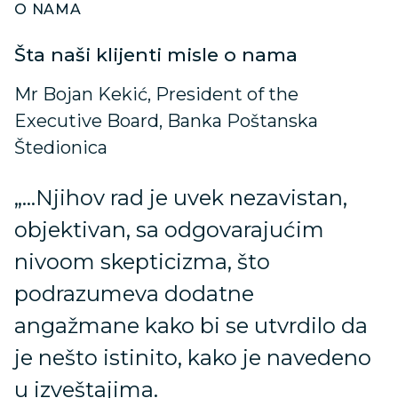
O NAMA
Šta naši klijenti misle o nama
Mr Bojan Kekić, President of the
Executive Board, Banka Poštanska
Štedionica
„…Njihov rad je uvek nezavistan,
objektivan, sa odgovarajućim
nivoom skepticizma, što
podrazumeva dodatne
angažmane kako bi se utvrdilo da
je nešto istinito, kako je navedeno
u izveštajima.