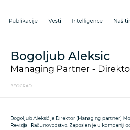
Publikacije
Vesti
Intelligence
Naš t
Bogoljub Aleksic
Managing Partner - Direkto
BEOGRAD
Bogoljub Aleksić je Direktor (Managing partner) M
Revizija i Računovodstvo. Zaposlen je u kompaniji o