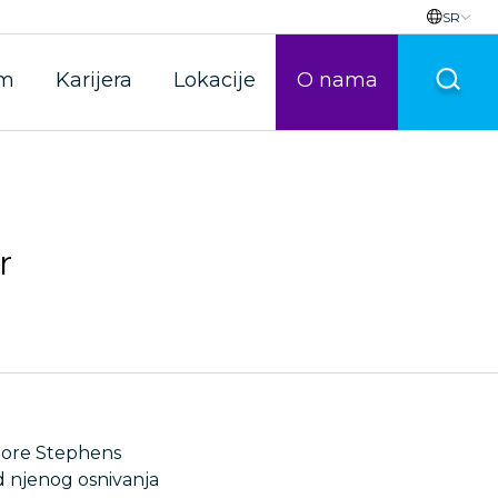
SR
im
Karijera
Lokacije
O nama
r
oore Stephens
d njenog osnivanja