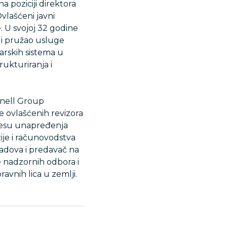
a poziciji direktora
vlašćeni javni
. U svojoj 32 godine
a i pružao usluge
arskih sistema u
rukturiranja i
snell Group
e ovlašćenih revizora
ocesu unapređenja
ije i računovodstva
 radova i predavač na
e nadzornih odbora i
avnih lica u zemlji.