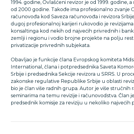
1994. godine, Ovlašćeni revizor je od 1999. godine, a n
od 2000 godine. Takođe ima profesionalno zvanje O
računovođa kod Saveza računovođa i revizora Srbije
dugoj profesionalnoj karijeri rukovodio je revizijam
konsaltinga kod nekih od najvećih privrednih i bank
zemlji i regionu i vodio brojne projekte na polju rest
privatizacije privrednih subjekata.
Obavljao je funkcije člana Evropskog komiteta Mid
International, člana i potpredsednika Saveta Komor
Srbije i predsednika Sekcije revizora u SRRS. U pr
zakonske regulative Republike Srbije u oblasti reviz
bio je član više radnih grupa. Autor je više stručnih
seminarima na temu revizije i računovodstva. Član j
predsednik komisije za reviziju u nekoliko najvećih pr