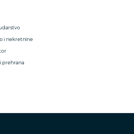
rudarstvo
o i nekretnine
tor
 i prehrana