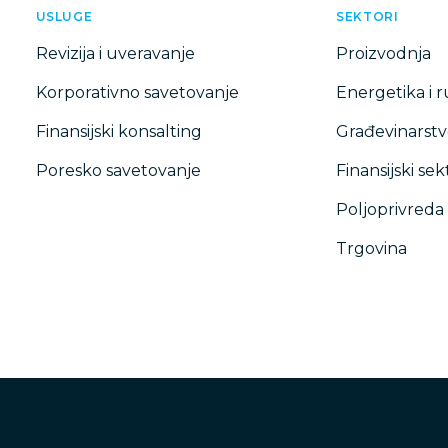
USLUGE
SEKTORI
Revizija i uveravanje
Proizvodnja
Korporativno savetovanje
Energetika i 
Finansijski konsalting
Građevinarstv
Poresko savetovanje
Finansijski sek
Poljoprivreda
Trgovina