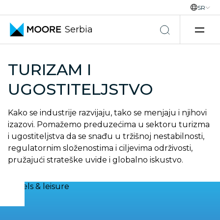
SR
Serbia
Skip to content
TURIZAM I
UGOSTITELJSTVO
Kako se industrije razvijaju, tako se menjaju i njihovi
izazovi. Pomažemo preduzećima u sektoru turizma
i ugostiteljstva da se snađu u tržišnoj nestabilnosti,
regulatornim složenostima i ciljevima održivosti,
pružajući strateške uvide i globalno iskustvo.