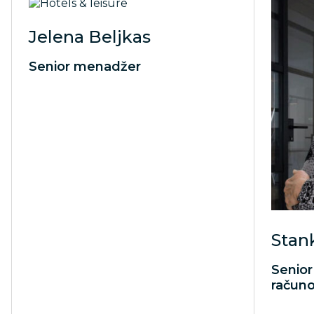
Jelena Beljkas
Senior menadžer
Stan
Senior
račun