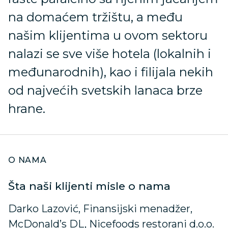
na domaćem tržištu, a među
našim klijentima u ovom sektoru
nalazi se sve više hotela (lokalnih i
međunarodnih), kao i filijala nekih
od najvećih svetskih lanaca brze
hrane.
O NAMA
Šta naši klijenti misle o nama
Darko Lazović, Finansijski menadžer,
McDonald’s DL, Nicefoods restorani d.o.o.