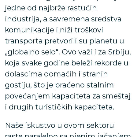
jedne od najbrže rastućih
industrija, a savremena sredstva
komunikacije i niži troškovi
transporta pretvorili su planetu u
„globalno selo“. Ovo važi i za Srbiju,
koja svake godine beleži rekorde u
dolascima domaćih i stranih
gostiju, što je praćeno stalnim
povećanjem kapaciteta za smeštaj
i drugih turističkih kapaciteta.
Naše iskustvo u ovom sektoru
raste paralelno sa njenim jačanjem