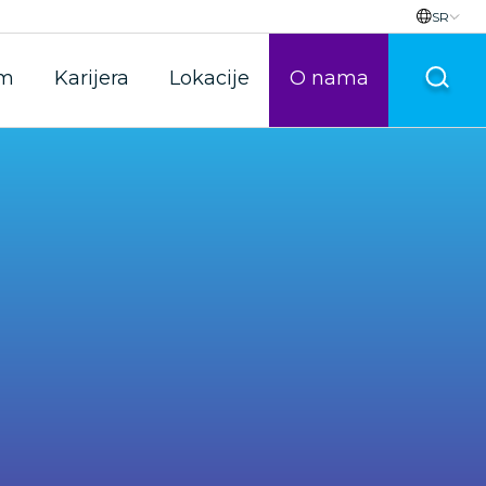
SR
im
Karijera
Lokacije
O nama