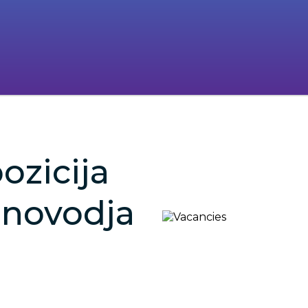
ozicija
unovodja