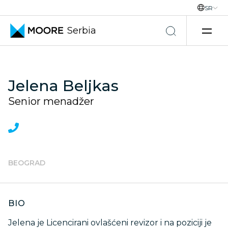
SR
Serbia
Skip to content
Jelena Beljkas
Senior menadžer
BEOGRAD
BIO
Jelena je Licencirani ovlašćeni revizor i na poziciji je