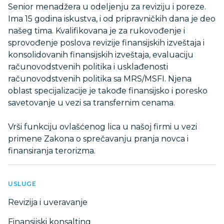
Senior menadžera u odeljenju za reviziju i poreze.
Ima 15 godina iskustva, i od pripravničkih dana je deo
našeg tima. Kvalifikovana je za rukovođenje i
sprovođenje poslova revizije finansijskih izveštaja i
konsolidovanih finansijskih izveštaja, evaluaciju
računovodstvenih politika i usklađenosti
računovodstvenih politika sa MRS/MSFI. Njena
oblast specijalizacije je takođe finansijsko i poresko
savetovanje u vezi sa transfernim cenama.
Vrši funkciju ovlašćenog lica u našoj firmi u vezi
primene Zakona o sprečavanju pranja novca i
finansiranja terorizma.
USLUGE
Revizija i uveravanje
Finansijski konsalting